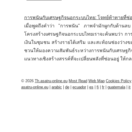
การพนันกับเศรษฐกิจนอกระบบไทย: โจทย์ท้าทายที่ซ
เมื่อพูดถึงคำว่า "การพนัน" ภาพจำมักผูกกับด้า
โครงสร้างเศรษฐกิจนอกระบบไทยเราจะค้นพบว่า การพนั
เงินในชุมชน สร้างรายได้เสริม และสะท้อนช่องว่างข
ชวนให้มองความสัมพันธ์ระหว่างการพนันกับเศรษฐก
แนวทางเชิงสร้างสรรค์ที่จะเปลี่ยนพลังที่ซ่อนอยู่ ให้กล
© 2026
Th.asatru-online.eu
Most Read
Web Map
Cookies Policy
asatru-online.eu
|
arabic
|
de
|
ecuador
|
es
|
fi
|
fr
|
guatemala
|
it